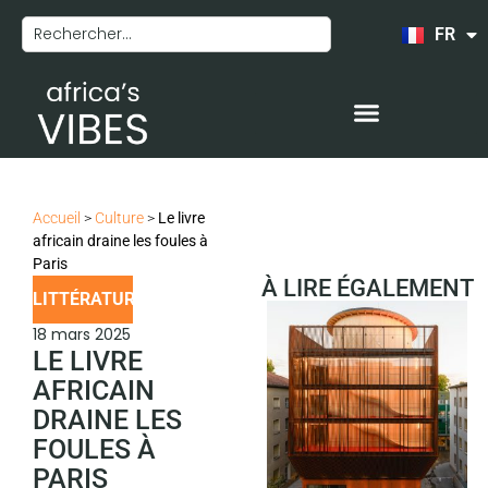
FR
EN
Accueil
>
Culture
>
Le livre
africain draine les foules à
Paris
À LIRE ÉGALEMENT
LITTÉRATURE
18 mars 2025
LE LIVRE
AFRICAIN
DRAINE LES
FOULES À
PARIS