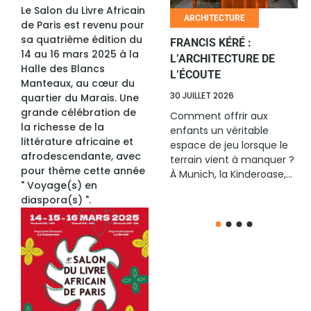
Le Salon du Livre Africain
HUMOUR
ARCHITECTURE
de Paris est revenu pour
sa quatrième édition du
LE RIRE AFRICAIN
FRANCIS KÉRÉ :
14 au 16 mars 2025 à la
CHANGE D’ÉCHELLE
L’ARCHITECTURE DE
Halle des Blancs
L’ÉCOUTE
6 JUILLET 2026
Manteaux, au cœur du
30 JUILLET 2026
quartier du Marais. Une
Avec son édition All Stars
grande célébration de
2026, remportée à
Comment offrir aux
la richesse de la
Cotonou par l’Ivoirien
enfants un véritable
littérature africaine et
Ange Borys, La Relève
espace de jeu lorsque le
afrodescendante, avec
Afrique confirme sa place
terrain vient à manquer ?
pour thème cette année
parmi...
À Munich, la Kinderoase,...
" Voyage(s) en
diaspora(s) ".