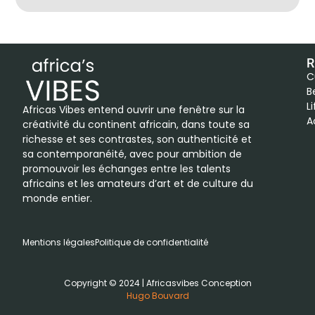
R
C
B
L
Africas Vibes entend ouvrir une fenêtre sur la
A
créativité du continent africain, dans toute sa
richesse et ses contrastes, son authenticité et
sa contemporanéité, avec pour ambition de
promouvoir les échanges entre les talents
africains et les amateurs d’art et de culture du
monde entier.
Mentions légales
Politique de confidentialité
Copyright © 2024 | Africasvibes Conception
Hugo Bouvard