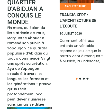
QUARTIER
HUMOUR
ARCHITECTURE
D’ABIDJAN A
CONQUIS LE
LE RIRE AFRICAIN
FRANCIS KÉRÉ :
CHANGE D’ÉCHELLE
L’ARCHITECTURE DE
MONDE
L’ÉCOUTE
Fin mars, au Salon du
6 JUILLET 2026
livre africain de Paris,
30 JUILLET 2026
Avec son édition All Stars
Marguerite Abouet a
2026, remportée à
Comment offrir aux
ramené son public à
Cotonou par l’Ivoirien
enfants un véritable
Yopougon, ce quartier
Ange Borys, La Relève
espace de jeu lorsque le
populaire d’Abidjan où
Afrique confirme sa place
terrain vient à manquer ?
tout a commencé. Vingt
parmi...
À Munich, la Kinderoase,...
ans après sa création,
Aya de Yopougon
circule à travers les
langues, les formats et
les générations - preuve
qu’un récit
profondément local
peut devenir universel
sans jamais se diluer.