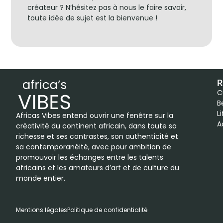
créateur ? N’hésitez pas à nous le faire savoir,
toute idée de sujet est la bienvenue !
R
C
B
L
Africas Vibes entend ouvrir une fenêtre sur la
A
créativité du continent africain, dans toute sa
richesse et ses contrastes, son authenticité et
sa contemporanéité, avec pour ambition de
promouvoir les échanges entre les talents
africains et les amateurs d’art et de culture du
monde entier.
Mentions légales
Politique de confidentialité