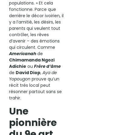
populations. » Et cela
fonctionne. Parce que
derrière le décor ivoirien, il
y a l’amitié, les désirs, les
parents qui veulent tout
contrôler, les rêves
d’avenir – des émotions
qui circulent. Comme
Americanah
de
Chimamanda Ngozi
Adichie
ou
Frère d’âme
de
David Diop
,
Aya de
Yopougon
prouve qu’un
récit très local peut
résonner partout sans se
trahir.
Une
pionnière
du 9e art