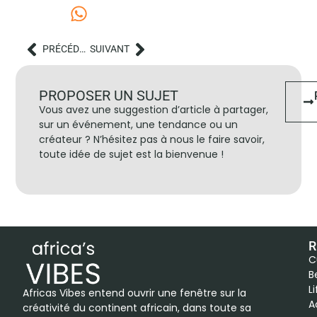
PRÉCÉDENT
SUIVANT
PROPOSER UN SUJET
Vous avez une suggestion d’article à partager,
sur un événement, une tendance ou un
créateur ? N’hésitez pas à nous le faire savoir,
toute idée de sujet est la bienvenue !
R
C
B
L
Africas Vibes entend ouvrir une fenêtre sur la
A
créativité du continent africain, dans toute sa