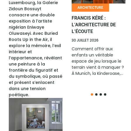
Luxembourg, la Galerie
HUMOUR
ARCHITECTURE
Zidoun Bossuyt
consacre une double
LE RIRE AFRICAIN
FRANCIS KÉRÉ :
exposition à l’artiste
CHANGE D’ÉCHELLE
L’ARCHITECTURE DE
nigérian Eniwaye
L’ÉCOUTE
Oluwaseyi. Avec Buried
6 JUILLET 2026
Roots Up in the Air, il
30 JUILLET 2026
Avec son édition All Stars
explore la mémoire, l’exil
2026, remportée à
Comment offrir aux
intérieur et
Cotonou par l’Ivoirien
enfants un véritable
l’appartenance, révélant
Ange Borys, La Relève
espace de jeu lorsque le
une peinture à la
Afrique confirme sa place
terrain vient à manquer ?
frontière du figuratif et
parmi...
À Munich, la Kinderoase,...
du symbolique, où passé
et présent s’enlacent
dans une tension
poétique.