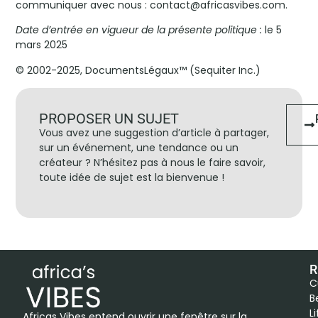
communiquer avec nous : contact@africasvibes.com.
Date d’entrée en vigueur de la présente politique :
le 5
mars 2025
© 2002-2025, DocumentsLégaux™ (Sequiter Inc.)
PROPOSER UN SUJET
Vous avez une suggestion d’article à partager,
sur un événement, une tendance ou un
créateur ? N’hésitez pas à nous le faire savoir,
toute idée de sujet est la bienvenue !
R
C
B
L
Africas Vibes entend ouvrir une fenêtre sur la