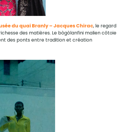
sée du quai Branly – Jacques Chirac
, le regard
 richesse des matières. Le bògòlanfini malien côtoie
nt des ponts entre tradition et création