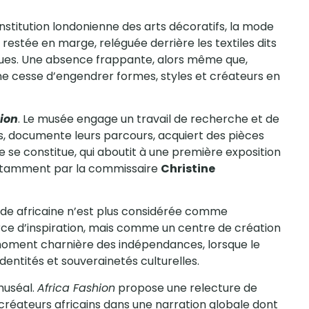
nstitution londonienne des arts décoratifs, la mode
estée en marge, reléguée derrière les textiles dits
iques. Une absence frappante, alors même que,
ne cesse d’engendrer formes, styles et créateurs en
ion
. Le musée engage un travail de recherche et de
ers, documente leurs parcours, acquiert des pièces
 se constitue, qui aboutit à une première exposition
notamment par la commissaire
Christine
ode africaine n’est plus considérée comme
e d’inspiration, mais comme un centre de création
e moment charnière des indépendances, lorsque le
entités et souverainetés culturelles.
muséal.
Africa Fashion
propose une relecture de
s créateurs africains dans une narration globale dont