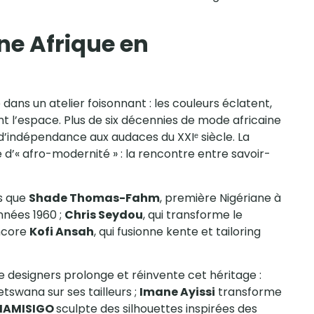
une Afrique en
ns un atelier foisonnant : les couleurs éclatent,
nt l’espace. Plus de six décennies de mode africaine
d’indépendance aux audaces du XXIᵉ siècle. La
’« afro-modernité » : la rencontre entre savoir-
ls que
Shade Thomas-Fahm
, première Nigériane à
nnées 1960 ;
Chris Seydou
, qui transforme le
encore
Kofi Ansah
, qui fusionne kente et tailoring
e designers prolonge et réinvente cet héritage :
swana sur ses tailleurs ;
Imane Ayissi
transforme
IAMISIGO
sculpte des silhouettes inspirées des