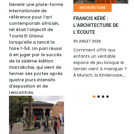
Devenir une plate-forme
HUMOUR
ARCHITECTURE
internationale de
référence pour l’art
LE RIRE AFRICAIN
FRANCIS KÉRÉ :
contemporain africain,
CHANGE D’ÉCHELLE
L’ARCHITECTURE DE
tel était l’objectif de
L’ÉCOUTE
6 JUILLET 2026
Touria El Glaoui
30 JUILLET 2026
lorsqu’elle a lancé la
Avec son édition All Stars
foire 1-54. Un pari réussi
2026, remportée à
Comment offrir aux
à en juger par le succès
Cotonou par l’Ivoirien
enfants un véritable
de la sixième édition
Ange Borys, La Relève
espace de jeu lorsque le
marrakchie, qui vient de
Afrique confirme sa place
terrain vient à manquer ?
fermer ses portes après
parmi...
À Munich, la Kinderoase,...
quatre jours intensifs
d’exposition et de
rencontres.