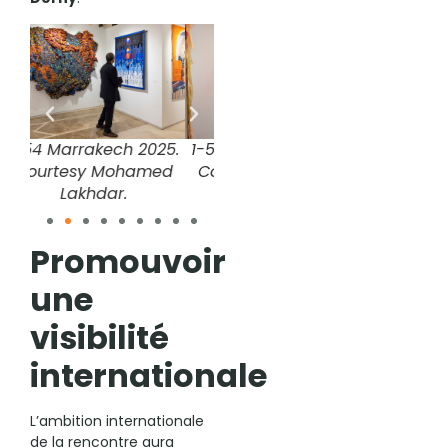
25.
1-54 Marrakech 2025.
1-54 Marrakech 2025.
1-54 
ed
Courtesy Mohamed
Courtesy Mohamed
Cou
Lakhdar.
Lakhdar.
Promouvoir
une
visibilité
internationale
L’ambition internationale
de la rencontre aura