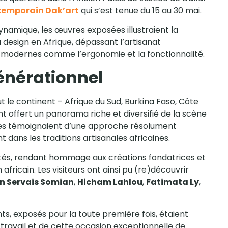
ntemporain Dak’art
qui s’est tenue du 15 au 30 mai.
ynamique, les œuvres exposées illustraient la
u design en Afrique, dépassant l’artisanat
 modernes comme l’ergonomie et la fonctionnalité.
énérationnel
 le continent – Afrique du Sud, Burkina Faso, Côte
ont offert un panorama riche et diversifié de la scène
ées témoignaient d’une approche résolument
 dans les traditions artisanales africaines.
tés, rendant hommage aux créations fondatrices et
icain. Les visiteurs ont ainsi pu (re)découvrir
n Servais Somian
,
Hicham Lahlou
,
Fatimata Ly
,
ts, exposés pour la toute première fois, étaient
ur travail et de cette occasion exceptionnelle de