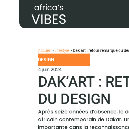
Accueil
>
Lifestyle
>
Dak’art : retour remarqué du de
DESIGN
4 juin 2024
DAK’ART : R
DU DESIGN
Après seize années d’absence, le des
africain contemporain de Dakar. U
importante dans la reconnaissance