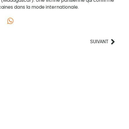
a
(Madagascar). Une vitrine parisienne qui confirme
aines dans la mode internationale.
SUIVANT