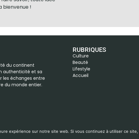
la bienvenue !
RUBRIQUES
Culture
Beauté
vité du continent
Lifestyle
n authenticité et sa
Accueil
r les échanges entre
ure du monde entier.
Copyright © 2024 | Africasvibes Conception
Hugo Bouvard
eure expérience sur notre site web. Si vous continuez à utiliser ce sit