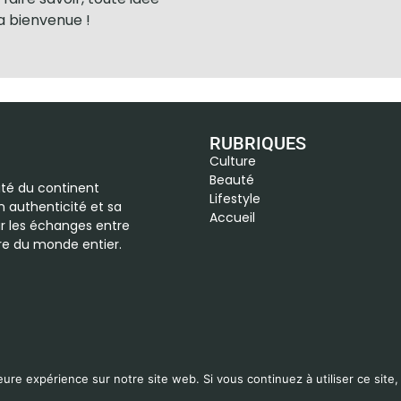
la bienvenue !
RUBRIQUES
Culture
Beauté
vité du continent
Lifestyle
n authenticité et sa
Accueil
r les échanges entre
ure du monde entier.
Copyright © 2024 | Africasvibes Conception
Hugo Bouvard
eure expérience sur notre site web. Si vous continuez à utiliser ce sit