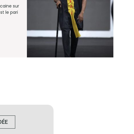
ricaine sur
st le pari
DÉE