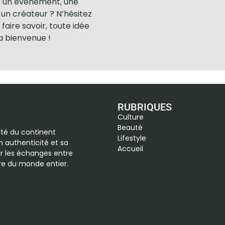
r un événement, une
un créateur ? N’hésitez
 faire savoir, toute idée
la bienvenue !
RUBRIQUES
Culture
Beauté
vité du continent
Lifestyle
n authenticité et sa
Accueil
r les échanges entre
ure du monde entier.